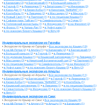
в Балаклаву (2)
в Бахчисарай (1)
в Большой каньон (1)
в Гурзуф (1)
в Демерджи (1)
в Евпаторию (1)
в Инкерман (3)
в Кара-Даг (1)
в Кизил-Коба (1)
в Кинопарк "ВИКИНГ" (1)
в Коктебель (1)
в Ливадию (2)
в Массандру (2)
в Мисхор (1)
в Новый Свет (1)
в Партенит (1)
в по пещерам Крыма (1)
в Сафари парк Тайган (1)
в Симферополь (1)
в Судак (1)
в Топловский монастырь (1)
в Феодосию (1)
в на Фиолент (2)
в Форос (1)
в Чатыр-Даг (1)
в Чуфут-кале (1)
в по южному берегу Крыма (3)
в Ялту (4)
Индивидуальные экскурсии из Гурзуфа:
Экскурсии по Крыму из Гурзуфа:
Все экскурсии по Крыму (19)
в на Ай-Петри (2)
в Алупку (1)
в Балаклаву (2)
в Бахчисарай (1)
в Большой каньон (2)
в Гурзуф (1)
в Демерджи (1)
в по долинам Крыма (1)
в Крымский заповедник (1)
в Ливадию (1)
в Массандру (3)
в Никитский Ботанический сад (2)
в Партенит (1)
в по пещерам Крыма (1)
в Симферополь (1)
в на Фиолент (1)
в Чуфут-кале (1)
в по южному берегу Крыма (3)
в Ялту (2)
Индивидуальные экскурсии из Алушты:
Экскурсии по Крыму из Алушты:
Все экскурсии по Крыму (11)
в Балаклаву (2)
в Бахчисарай (1)
в Гурзуф (1)
в Демерджи (1)
в Кизил-Коба (1)
в Кинопарк "ВИКИНГ" (1)
в Коктебель (1)
в Крымский заповедник (1)
в Ливадию (1)
в по пещерам Крыма (1)
в Севастополь (2)
в Феодосию (1)
в по южному берегу Крыма (2)
в Ялту (1)
Индивидуальные экскурсии из Саки:
Экскурсии по Крыму из Саки:
Все экскурсии по Крыму (9)
в на Ай-Петри (1)
в Алупку (3)
в Алушту (1)
в Балаклаву (1)