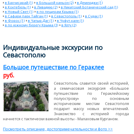
в Бахчисарай (1)
в Большой каньон (2)
в Демерджи (1)
в Коктебель (1)
в Ливадию (2)
в Никитский Ботанический сад (1)
в Новый Свет (1)
в по пещерам Крыма (1)
в Сафари парк Тайган (1)
в Севастополь (1)
в Судак (1)
в Форос (1)
в Чатыр-Даг (1)
в Чуфут-кале (1)
в по южному берегу Крыма (3)
в Ялту (2)
Индивидуальные экскурсии по
Севастополю
Большое путешествие по Гераклее
руб.
Севастополь славится своей историей,
а семичасовая экскурсия «Большое
путешествие по Гераклейскому
полуострову» по основным
историческим местам Севастополя
подарит массу новых впечатлений.
Знакомство с историей города
начнется с тактически важной высоты - Малаховым Курганом.
Посмотреть описание, достопримечательности и фото >>