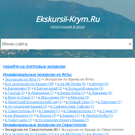
Ekskursii-Krym.Ru
регистрация & вход
перейти на групповые экскурсии
Индивидуальные экскурсии из Ялты:
Экскурсии по Ялте (1)
Экскурсии по Крыму из Ялты:
Все экскурсии по Крыму (39)
в на Ай-Петри (5)
в Алупку (5)
в Балаклаву (3)
в Бахчисарай (2)
в Большой каньон (3)
в Гурзуф (2)
в Демерджи (1)
в Кизил-Коба (1)
в Ливадию (6)
в Мангуп-Кале (1)
в Массандру (4)
в Мисхор (3)
в Никитский Ботанический сад (1)
в Новый Свет (1)
в Партенит (1)
в по пещерам Крыма (2)
в Сафари парк Тайган (1)
в Севастополь (4)
в Симеиз (1)
в Симферополь (1)
в Судак (1)
в на Фиолент (1)
в Форос (3)
в Харакс (1)
в Челтер-Коба (1)
в Чуфут-кале (1)
в по южному берегу Крыма (7)
Индивидуальные экскурсии из Севастополя:
Экскурсии по Севастополю (6)
Экскурсии по Крыму из Севастополя:
Все экскурсии по Крыму (15)
в на Ай-Петри (1)
в Алупку (3)