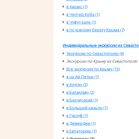
в Харакс (1)
в Челтер-Коба (1)
в Чуфут-кале (1)
в по южному берегу Крыма (7)
Индивидуальные экскурсии из Севасто
Экскурсии по Севастополю (6)
Экскурсии по Крыму из Севастополя:
Все экскурсии по Крыму (15)
в на Ай-Петри (1)
в Алупку (3)
в Балаклаву (2)
в Бахчисарай (1)
в Большой каньон (1)
в Гурзуф (1)
в Демерджи (1)
в Евпаторию (1)
в Инкерман (3)