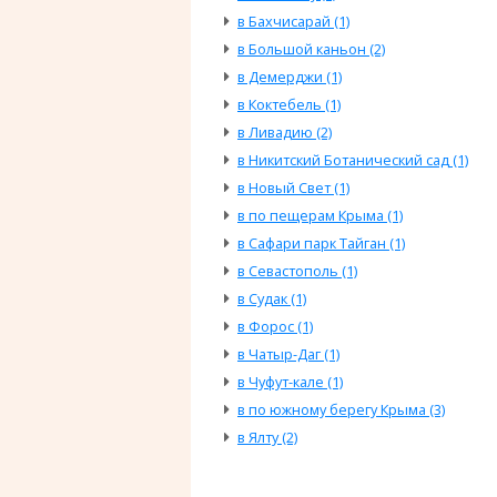
в Бахчисарай (1)
в Большой каньон (2)
в Демерджи (1)
в Коктебель (1)
в Ливадию (2)
в Никитский Ботанический сад (1)
в Новый Свет (1)
в по пещерам Крыма (1)
в Сафари парк Тайган (1)
в Севастополь (1)
в Судак (1)
в Форос (1)
в Чатыр-Даг (1)
в Чуфут-кале (1)
в по южному берегу Крыма (3)
в Ялту (2)