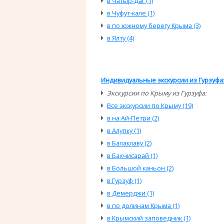
в Чатыр-Даг (1)
в Чуфут-кале (1)
в по южному берегу Крыма (3)
в Ялту (4)
Индивидуальные экскурсии из Гурзуфа
Экскурсии по Крыму из Гурзуфа:
Все экскурсии по Крыму (19)
в на Ай-Петри (2)
в Алупку (1)
в Балаклаву (2)
в Бахчисарай (1)
в Большой каньон (2)
в Гурзуф (1)
в Демерджи (1)
в по долинам Крыма (1)
в Крымский заповедник (1)