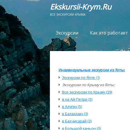
Ekskursii-Krym.Ru
ВСЕ ЭКСКУРСИИ КРЫМА
Экскурсии
Как это работает
Индивидуальные экскурсии из Ялты:
Экскурсии по Ялте (1)
Экскурсии по Крыму из Ялты:
Все экскурсии по Крыму (39)
в на Ай-Петри (5)
в Алупку (5)
в Балаклаву (3)
в Бахчисарай (2)
в Большой каньон (3)