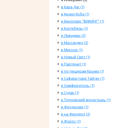
в Кара-Даг (1)
в Кизил-Коба (1)
в Кинопарк "ВИКИНГ" (1)
в Коктебель (1)
в Ливадию (2)
в Массандру (2)
в Мисхор (1)
в Новый Свет (1)
в Партенит (1)
в по пещерам Крыма (1)
в Сафари парк Тайган (1)
в Симферополь (1)
в Судак (1)
в Топловский монастырь (1)
в Феодосию (1)
в на Фиолент (2)
в Форос (1)