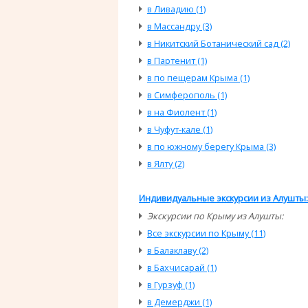
в Ливадию (1)
в Массандру (3)
в Никитский Ботанический сад (2)
в Партенит (1)
в по пещерам Крыма (1)
в Симферополь (1)
в на Фиолент (1)
в Чуфут-кале (1)
в по южному берегу Крыма (3)
в Ялту (2)
Индивидуальные экскурсии из Алушты:
Экскурсии по Крыму из Алушты:
Все экскурсии по Крыму (11)
в Балаклаву (2)
в Бахчисарай (1)
в Гурзуф (1)
в Демерджи (1)