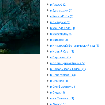
в Гурзуф (2)
в Демерджи (1)
в Кизил-Коба (1)
в Ливадию (6)
в Мангуп-Кале (1)
в Массандру (4)
в Мисхор (3)
в Никитский Ботанический сад (1)
в Новый Свет (1)
в Партенит (1)
в по пещерам Крыма (2)
в Сафари парк Тайган (1)
в Севастополь (4)
в Симеиз (1)
в Симферополь (1)
в Судак (1)
в на Фиолент (1)
в Форос (3)