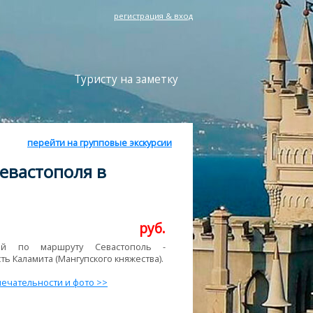
регистрация & вход
Туристу на заметку
перейти на групповые экскурсии
евастополя в
руб.
тей по маршруту Севастополь -
ь Каламита (Мангупского княжества).
ечательности и фото >>