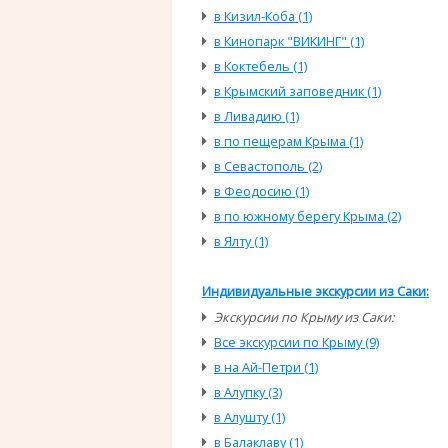
в Кизил-Коба (1)
в Кинопарк "ВИКИНГ" (1)
в Коктебель (1)
в Крымский заповедник (1)
в Ливадию (1)
в по пещерам Крыма (1)
в Севастополь (2)
в Феодосию (1)
в по южному берегу Крыма (2)
в Ялту (1)
Индивидуальные экскурсии из Саки:
Экскурсии по Крыму из Саки:
Все экскурсии по Крыму (9)
в на Ай-Петри (1)
в Алупку (3)
в Алушту (1)
в Балаклаву (1)