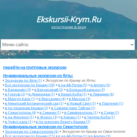
Ekskursii-Krym.Ru
регистрация & вход
перейти на групповые экскурсии
Индивидуальные экскурсии из Ялты:
Экскурсии по Ялте (1)
Экскурсии по Крыму из Ялты:
Все экскурсии по Крыму (39)
в на Ай-Петри (5)
в Алупку (5)
в Балаклаву (3)
в Бахчисарай (2)
в Большой каньон (3)
в Гурзуф (2)
в Демерджи (1)
в Кизил-Коба (1)
в Ливадию (6)
в Мангуп-Кале (1)
в Массандру (4)
в Мисхор (3)
в Никитский Ботанический сад (1)
в Новый Свет (1)
в Партенит (1)
в по пещерам Крыма (2)
в Сафари парк Тайган (1)
в Севастополь (4)
в Симеиз (1)
в Симферополь (1)
в Судак (1)
в на Фиолент (1)
в Форос (3)
в Харакс (1)
в Челтер-Коба (1)
в Чуфут-кале (1)
в по южному берегу Крыма (7)
Индивидуальные экскурсии из Севастополя:
Экскурсии по Севастополю (6)
Экскурсии по Крыму из Севастополя:
Все экскурсии по Крыму (15)
в на Ай-Петри (1)
в Алупку (3)