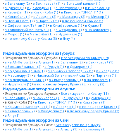
в Балаклаву (2)
в Бахчисарай (1)
в Большой каньон (1)
в Гурзуф (1)
в Демерджи (1)
в Евпаторию (1)
в Инкерман (3)
в Кара-Даг (1)
в Кизил-Коба (1)
в Кинопарк "ВИКИНГ" (1)
в Коктебель (1)
в Ливадию (2)
в Массандру (2)
в Мисхор (1)
в Новый Свет (1)
в Партенит (1)
в по пещерам Крыма (1)
в Сафари парк Тайган (1)
в Симферополь (1)
в Судак (1)
в Топловский монастырь (1)
в Феодосию (1)
в на Фиолент (2)
в Форос (1)
в Чатыр-Даг (1)
в Чуфут-кале (1)
в по южному берегу Крыма (3)
в Ялту (4)
Индивидуальные экскурсии из Гурзуфа:
Экскурсии по Крыму из Гурзуфа:
Все экскурсии по Крыму (19)
в на Ай-Петри (2)
в Алупку (1)
в Балаклаву (2)
в Бахчисарай (1)
в Большой каньон (2)
в Гурзуф (1)
в Демерджи (1)
в по долинам Крыма (1)
в Крымский заповедник (1)
в Ливадию (1)
в Массандру (3)
в Никитский Ботанический сад (2)
в Партенит (1)
в по пещерам Крыма (1)
в Симферополь (1)
в на Фиолент (1)
в Чуфут-кале (1)
в по южному берегу Крыма (3)
в Ялту (2)
Индивидуальные экскурсии из Алушты:
Экскурсии по Крыму из Алушты:
Все экскурсии по Крыму (11)
в Балаклаву (2)
в Бахчисарай (1)
в Гурзуф (1)
в Демерджи (1)
в Кизил-Коба (1)
в Кинопарк "ВИКИНГ" (1)
в Коктебель (1)
в Крымский заповедник (1)
в Ливадию (1)
в по пещерам Крыма (1)
в Севастополь (2)
в Феодосию (1)
в по южному берегу Крыма (2)
в Ялту (1)
Индивидуальные экскурсии из Саки:
Экскурсии по Крыму из Саки:
Все экскурсии по Крыму (9)
в на Ай-Петри (1)
в Алупку (3)
в Алушту (1)
в Балаклаву (1)