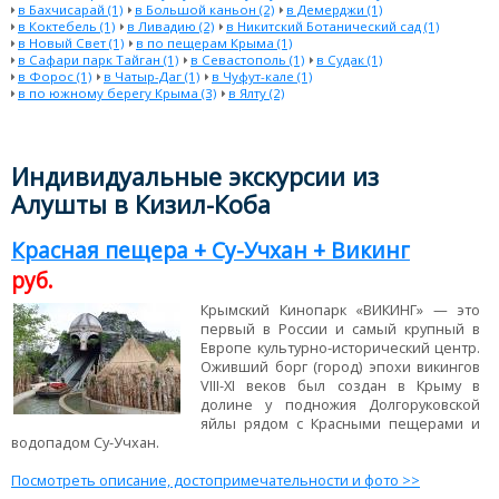
в Бахчисарай (1)
в Большой каньон (2)
в Демерджи (1)
в Коктебель (1)
в Ливадию (2)
в Никитский Ботанический сад (1)
в Новый Свет (1)
в по пещерам Крыма (1)
в Сафари парк Тайган (1)
в Севастополь (1)
в Судак (1)
в Форос (1)
в Чатыр-Даг (1)
в Чуфут-кале (1)
в по южному берегу Крыма (3)
в Ялту (2)
Индивидуальные экскурсии из
Алушты в Кизил-Коба
Красная пещера + Су-Учхан + Викинг
руб.
Крымский Кинопарк «ВИКИНГ» — это
первый в России и самый крупный в
Европе культурно-исторический центр.
Оживший борг (город) эпохи викингов
VIII-XI веков был создан в Крыму в
долине у подножия Долгоруковской
яйлы рядом с Красными пещерами и
водопадом Су-Учхан.
Посмотреть описание, достопримечательности и фото >>