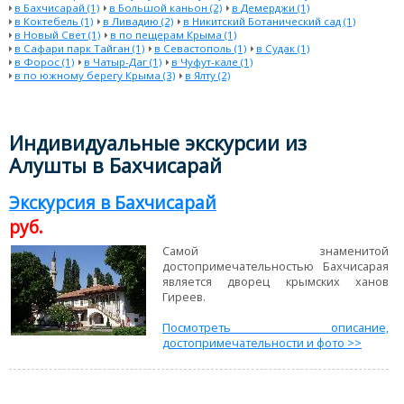
в Бахчисарай (1)
в Большой каньон (2)
в Демерджи (1)
в Коктебель (1)
в Ливадию (2)
в Никитский Ботанический сад (1)
в Новый Свет (1)
в по пещерам Крыма (1)
в Сафари парк Тайган (1)
в Севастополь (1)
в Судак (1)
в Форос (1)
в Чатыр-Даг (1)
в Чуфут-кале (1)
в по южному берегу Крыма (3)
в Ялту (2)
Индивидуальные экскурсии из
Алушты в Бахчисарай
Экскурсия в Бахчисарай
руб.
Самой знаменитой
достопримечательностью Бахчисарая
является дворец крымских ханов
Гиреев.
Посмотреть описание,
достопримечательности и фото >>