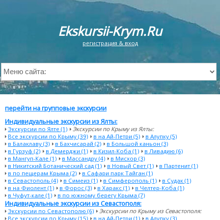
Ekskursii-Krym.Ru
регистрация & вход
перейти на групповые экскурсии
Индивидуальные экскурсии из Ялты:
Экскурсии по Ялте (1)
Экскурсии по Крыму из Ялты:
Все экскурсии по Крыму (39)
в на Ай-Петри (5)
в Алупку (5)
в Балаклаву (3)
в Бахчисарай (2)
в Большой каньон (3)
в Гурзуф (2)
в Демерджи (1)
в Кизил-Коба (1)
в Ливадию (6)
в Мангуп-Кале (1)
в Массандру (4)
в Мисхор (3)
в Никитский Ботанический сад (1)
в Новый Свет (1)
в Партенит (1)
в по пещерам Крыма (2)
в Сафари парк Тайган (1)
в Севастополь (4)
в Симеиз (1)
в Симферополь (1)
в Судак (1)
в на Фиолент (1)
в Форос (3)
в Харакс (1)
в Челтер-Коба (1)
в Чуфут-кале (1)
в по южному берегу Крыма (7)
Индивидуальные экскурсии из Севастополя:
Экскурсии по Севастополю (6)
Экскурсии по Крыму из Севастополя:
Все экскурсии по Крыму (15)
в на Ай-Петри (1)
в Алупку (3)