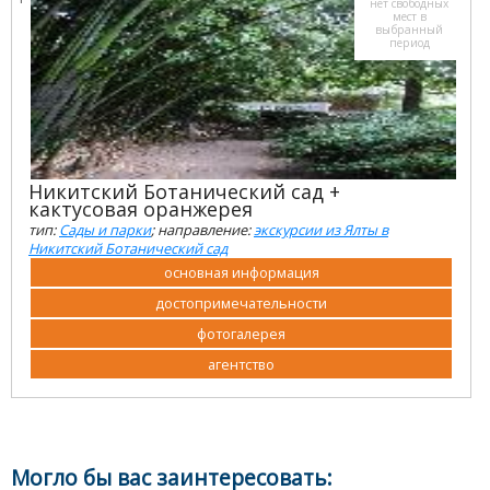
нет свободных
мест в
выбранный
период
Никитский Ботанический сад +
кактусовая оранжерея
тип:
Сады и парки
; направление:
экскурсии из Ялты в
Никитский Ботанический сад
основная информация
достопримечательности
фотогалерея
агентство
Могло бы вас заинтересовать: