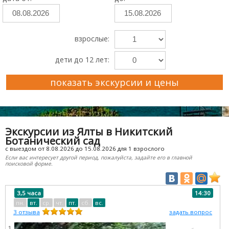
взрослые:
дети до 12 лет:
показать экскурсии и цены
Преимущества Ekskursii-Krym.Ru
Экскурсии из Ялты в Никитский
Ботанический сад
с выездом от 8.08.2026 до 15.08.2026 для 1 взрослого
Если вас интересует другой период, пожалуйста, задайте его в главной
поисковой форме.
3,5 часа
14:30
пн.
вт.
ср.
чт.
пт.
сб.
вс.
3
отзыва
задать вопрос
1