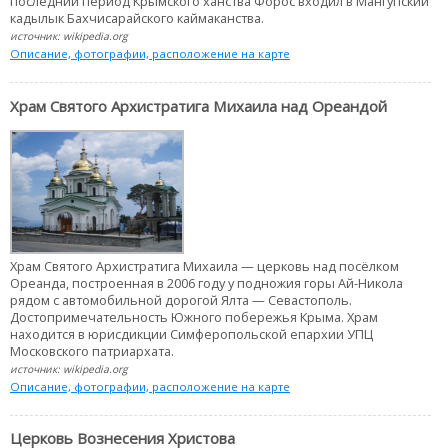
последний период Крымского ханства Форос входил в Мангупский
кадылык Бахчисарайского каймаканства.
источник: wikipedia.org
Описание, фотографии, расположение на карте
Храм Святого Архистратига Михаила над Ореандой
Храм Святого Архистратига Михаила — церковь над посёлком
Ореанда, построенная в 2006 году у подножия горы Ай-Никола
рядом с автомобильной дорогой Ялта — Севастополь.
Достопримечательность Южного побережья Крыма. Храм
находится в юрисдикции Симферопольской епархии УПЦ
Московского патриархата.
источник: wikipedia.org
Описание, фотографии, расположение на карте
Церковь Вознесения Христова