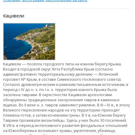
Кацивели
Кацивели — посёлок городского типа на южном берегу Крыма.
Входит в городской округ Ялта Республики Крым (согласно
административно-территориальному делению — Ялтинский
горсовет АР Крым, в составе Симеизского поселкового совета).
Согласно древнегреческим и римским письменным источникам, в
период с IV до н. э. по I н. э. территория южного Крыма была
заселена таврами. В окрестностях Кацивели археологами
обнаружены традиционные захоронения тавров в каменных
ящиках. Во II веке н. э. тавров заменяют римляне. В III—IV в., в эпоху
Великого переселения народов на эту территорию приходят
племена готов, а затем кочевники гунны. В V в. на Южном берегу
Таврики проживали византийцы. Здесь у них было 30 поселений.
В VIII в. в период интенсивного развития феодальных отношений
на Южнобережье возникают храмы, укрепления, убежища,