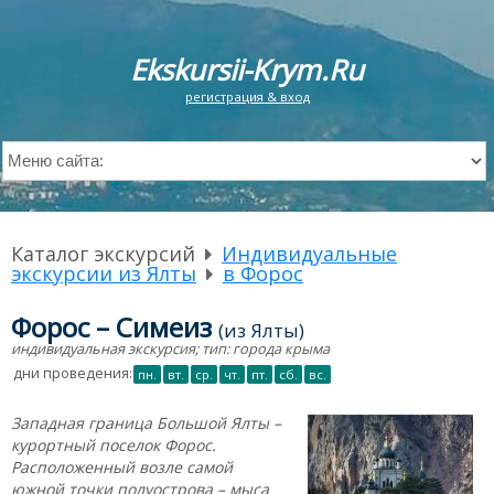
Ekskursii-Krym.Ru
регистрация & вход
Каталог экскурсий
Индивидуальные
экскурсии из Ялты
в Форос
Форос – Симеиз
(из Ялты)
индивидуальная экскурсия; тип: города крыма
дни проведения:
пн.
вт.
ср.
чт.
пт.
сб.
вс.
Западная граница Большой Ялты –
курортный поселок Форос.
Расположенный возле самой
южной точки полуострова – мыса