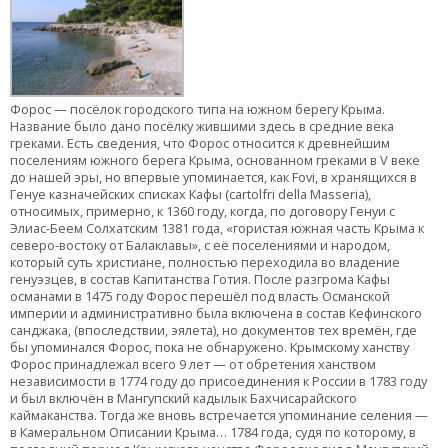
Форос — посёлок городского типа на южном берегу Крыма.
Название было дано посёлку жившими здесь в средние века
греками. Есть сведения, что Форос относится к древнейшим
поселениям южного берега Крыма, основанном греками в V веке
до нашей эры, но впервые упоминается, как Fovi, в хранящихся в
Генуе казначейских списках Кафы (cartolfri della Masseria),
относимых, примерно, к 1360 году, когда, по договору Генуи с
Элиас-Беем Солхатским 1381 года, «гористая южная часть Крыма к
северо-востоку от Балаклавы», с её поселениями и народом,
который суть христиане, полностью переходила во владение
генуэзцев, в состав Капитанства Готия. После разгрома Кафы
османами в 1475 году Форос перешёл под власть Османской
империи и административно была включена в состав Кефинского
санджака, (впоследствии, эялета), но документов тех времён, где
бы упоминался Форос, пока не обнаружено. Крымскому ханству
Форос принадлежал всего 9 лет — от обретения ханством
независимости в 1774 году до присоединения к России в 1783 году
и был включён в Мангупский кадылык Бахчисарайского
каймаканства. Тогда же вновь встречается упоминание селения —
в Камеральном Описании Крыма… 1784 года, судя по которому, в