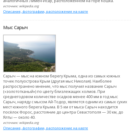
аналогичных Лимен-Исар, расположенном на горе Кошка.
источник: wikipedia.org
Описание, фотографии, расположение на карте
Мыс Сарыч
Сарыч — мыс на южном берегу Крыма, одна из самых южных
точек полуострова Крым (другая мыс Николая). Наиболее
распространено мнение, что мыс получил название Сарыч
(«золототканый») по цвету близлежащих холмов. При
среднегодовом количестве осадков менее 400 мм в год мыс
Сарыч, наряду с мысом Ай-Тодор, является одним из самых сухих
мест южного берега Крыма. В 5 км от мыса Сарыч находится
посёлок Форос, расстояние до центра Севастополя — 30 км, до
Ялты — около 40.
источник: wikipedia.org
Описание, фотографии, расположение на карте