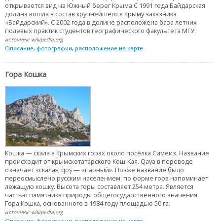
открывается вид на Южный берег Крыма.С 1991 года Байдарская
долина вошла в состав крупнейшего в Крыму заказника
«Байдарский». С 2002 года в долине расположена база летних
полевых практик студентов географического факультета МГУ.
источник: wikipedia.org
Описание, фотографии, расположение на карте
Гора Кошка
Кошка — скала в Крымских горах около посёлка Симеиз. Название
происходит от крымскотатарского Кош-Кая. Qaya в переводе
означает «скала», qoş — «парный». Позже название было
переосмыслено русским населением: по форме гора напоминает
лежащую кошку. Высота горы составляет 254 метра. Является
частью памятника природы общегосударственного значения
Гора Кошка, основанного в 1984 году площадью 50 га.
источник: wikipedia.org
Описание, фотографии, расположение на карте