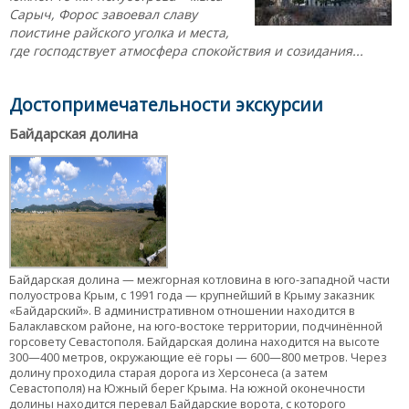
Сарыч, Форос завоевал славу
поистине райского уголка и места,
где господствует атмосфера спокойствия и созидания...
Достопримечательности экскурсии
Байдарская долина
Байдарская долина — межгорная котловина в юго-западной части
полуострова Крым, с 1991 года — крупнейший в Крыму заказник
«Байдарский». В административном отношении находится в
Балаклавском районе, на юго-востоке территории, подчинённой
горсовету Севастополя. Байдарская долина находится на высоте
300—400 метров, окружающие её горы — 600—800 метров. Через
долину проходила старая дорога из Херсонеса (а затем
Севастополя) на Южный берег Крыма. На южной оконечности
долины находится перевал Байдарские ворота, с которого