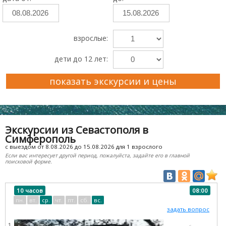
взрослые:
дети до 12 лет:
показать экскурсии и цены
Преимущества Ekskursii-Krym.Ru
Экскурсии из Севастополя в
Симферополь
с выездом от 8.08.2026 до 15.08.2026 для 1 взрослого
Если вас интересует другой период, пожалуйста, задайте его в главной
поисковой форме.
10 часов
08:00
пн.
вт.
ср.
чт.
пт.
сб.
вс.
задать вопрос
1