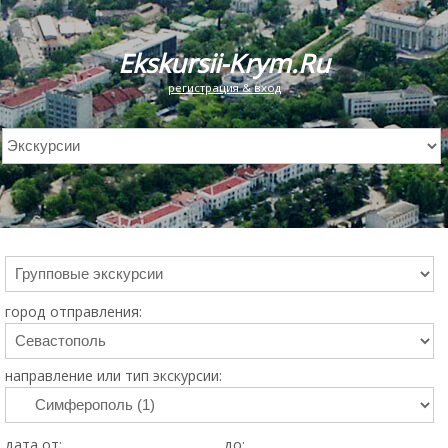
Ekskursii-Krym.Ru
регистрация & вход
город отправления:
направление или тип экскурсии:
дата от:
до: