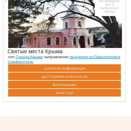
нет свободных
мест в
выбранный
период
Святые места Крыма
тип:
Города Крыма
; направление:
экскурсии из Севастополя в
Симферополь
основная информация
достопримечательности
фотогалерея
агентство