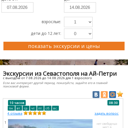
взрослые:
дети до 12 лет:
показать экскурсии и цены
Преимущества Ekskursii-Krym.Ru
Экскурсии из Севастополя на Ай-Петри
с выездом от 7.08.2026 до 14.08.2026 для 1 взрослого
Если вас интересует другой период, пожалуйста, задайте его в главной
поисковой форме.
10 часов
08:30
пн.
вт.
ср.
чт.
пт.
сб.
вс.
4
отзыва
задать вопрос
1
нет свободных
мест в