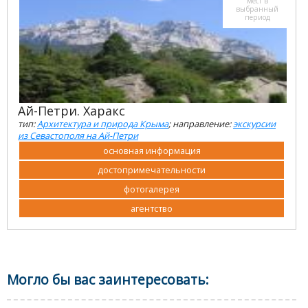
мест в
выбранный
период
Ай-Петри. Харакс
тип:
Архитектура и природа Крыма
; направление:
экскурсии
из Севастополя на Ай-Петри
основная информация
достопримечательности
фотогалерея
агентство
Могло бы вас заинтересовать: