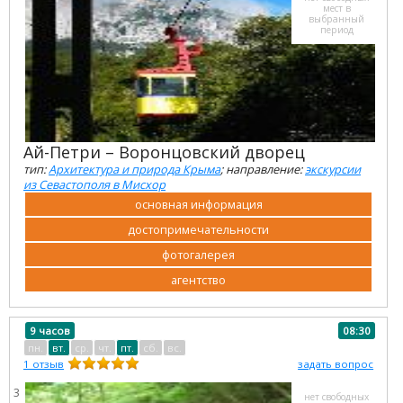
мест в
выбранный
период
Ай-Петри – Воронцовский дворец
тип:
Архитектура и природа Крыма
; направление:
экскурсии
из Севастополя в Мисхор
основная информация
достопримечательности
фотогалерея
агентство
9 часов
08:30
пн.
вт.
ср.
чт.
пт.
сб.
вс.
1
отзыв
задать вопрос
3
нет свободных