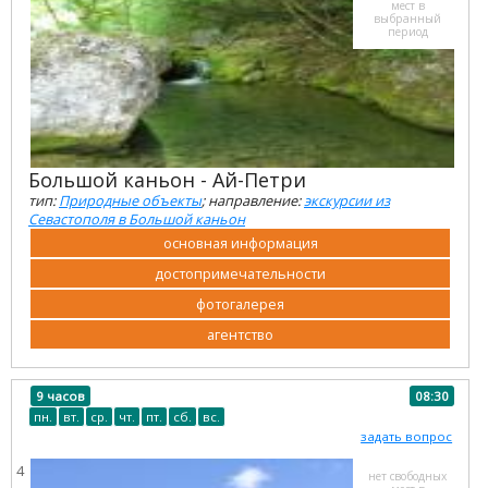
мест в
выбранный
период
Большой каньон - Ай-Петри
тип:
Природные объекты
; направление:
экскурсии из
Севастополя в Большой каньон
основная информация
достопримечательности
фотогалерея
агентство
9 часов
08:30
пн.
вт.
ср.
чт.
пт.
сб.
вс.
задать вопрос
4
нет свободных