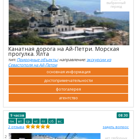
выбранный
период
Канатная дорога на Ай-Петри. Морская
прогулка. Ялта
тип:
Природные объекты
; направление:
экскурсии из
Севастополя на Ай-Петри
основная информация
достопримечательности
фотогалерея
агентство
9 часов
08:30
пн.
вт.
ср.
чт.
пт.
сб.
вс.
2
отзыва
задать вопрос
2
нет свободных