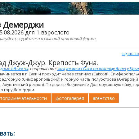
 в Демерджи
5.08.2026 для 1 взрослого
жалуйста, задайте его в главной поисковой форме.
задать в
ад Джуж-Джур. Крепость Фуна.
дные объекты
; направление:
экскурсии из Саки по южному берегу Кры
начинается в г. Саки и проходит через степную (Сакский, Симферополь
редгорную (Симферопольский) и горную часть полуострова (Ангарский
.м., Алуштинский регион). По дороге Вы увидите Долгоруковскую яйлу, го
ю гору Демерджи.
топримечательности
фотогалерея
агентство
вать: