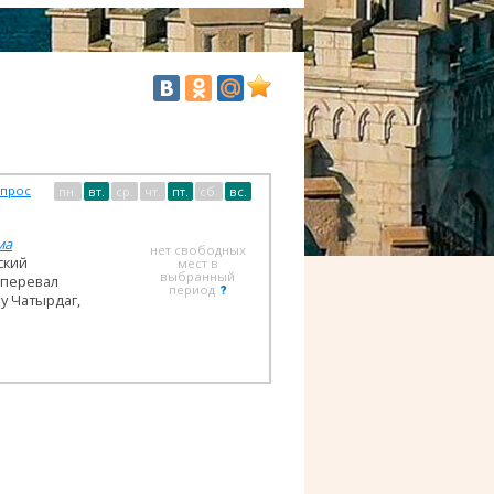
опрос
пн.
вт.
ср.
чт.
пт.
сб.
вс.
ма
нет свободных
ский
мест в
выбранный
 перевал
период
ру Чатырдаг,