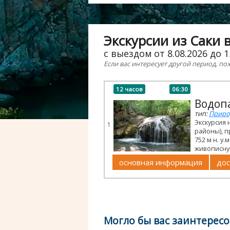
Экскурсии из Саки
с выездом от 8.08.2026 до 1
Если вас интересует другой период, по
12 часов
06:30
Водоп
тип:
Приро
Экскурсия 
1
районы), п
752 м н. у
живописну
основная информация
дос
Могло бы вас заинтересо