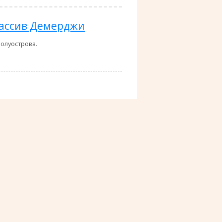
ассив Демерджи
олуострова.