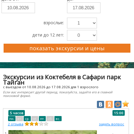
взрослые:
дети до 12 лет:
показать экскурсии и цены
Преимущества Ekskursii-Krym.Ru
Экскурсии из Коктебеля в Сафари парк
Тайган
с выездом от 10.08.2026 до 17.08.2026 для 1 взрослого
Если вас интересует другой период, пожалуйста, задайте его в главной
поисковой форме.
5 часов
15:00
пн.
вт.
ср.
чт.
пт.
сб.
вс.
2
отзыва
задать вопрос
1