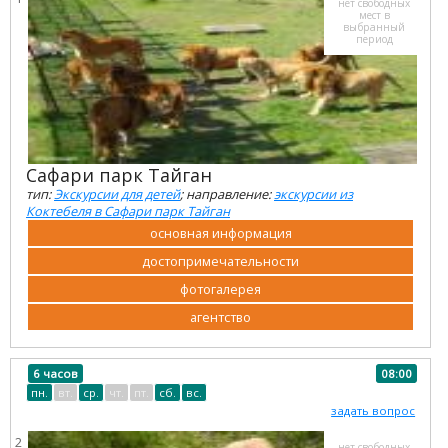
нет свободных
мест в
выбранный
период
Сафари парк Тайган
тип:
Экскурсии для детей
; направление:
экскурсии из
Коктебеля в Сафари парк Тайган
основная информация
достопримечательности
фотогалерея
агентство
6 часов
08:00
пн.
вт.
ср.
чт.
пт.
сб.
вс.
задать вопрос
2
нет свободных