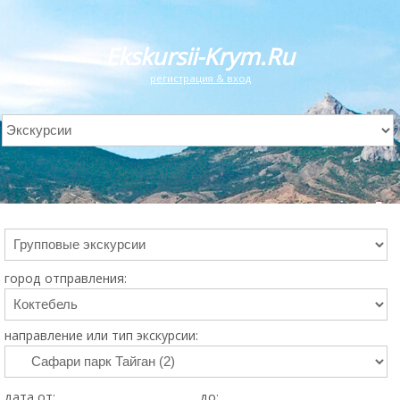
Ekskursii-Krym.Ru
регистрация & вход
город отправления:
направление или тип экскурсии:
дата от:
до: