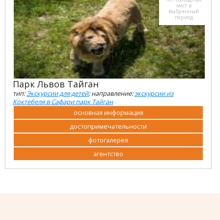
мест в
выбранный
период
Парк Львов Тайган
тип:
Экскурсии для детей
; направление:
экскурсии из
Коктебеля в Сафари парк Тайган
основная информация
достопримечательности
фотогалерея
агентство