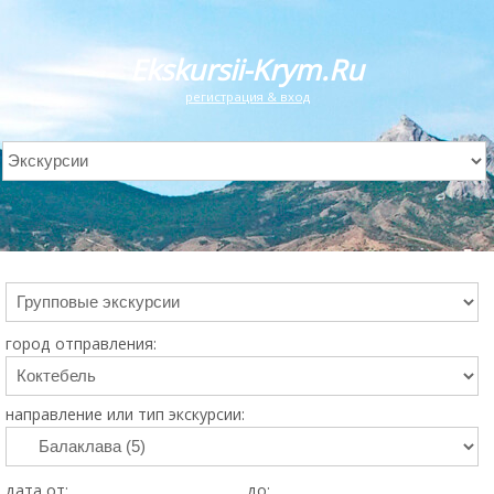
Ekskursii-Krym.Ru
регистрация & вход
город отправления:
направление или тип экскурсии:
дата от:
до: