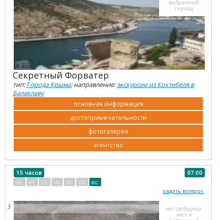
выбранный
период
Секретный Форватер
тип:
Города Крыма
; направление:
экскурсии из Коктебеля в
Балаклаву
основная информация
достопримечательности
фотогалерея
агентство
15 часов
07:00
пн.
вт.
ср.
чт.
пт.
сб.
вс.
задать вопрос
3
нет свободных
мест в