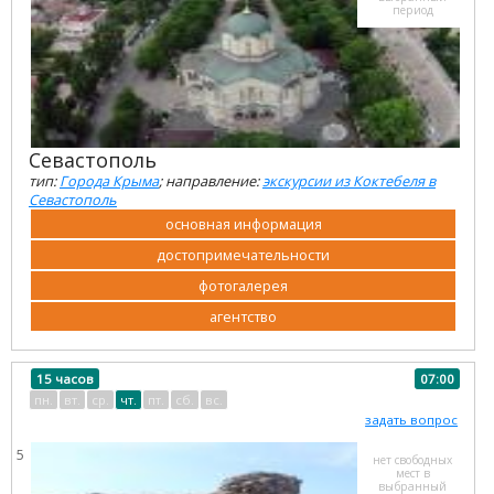
период
Севастополь
тип:
Города Крыма
; направление:
экскурсии из Коктебеля в
Севастополь
основная информация
достопримечательности
фотогалерея
агентство
15 часов
07:00
пн.
вт.
ср.
чт.
пт.
сб.
вс.
задать вопрос
5
нет свободных
мест в
выбранный