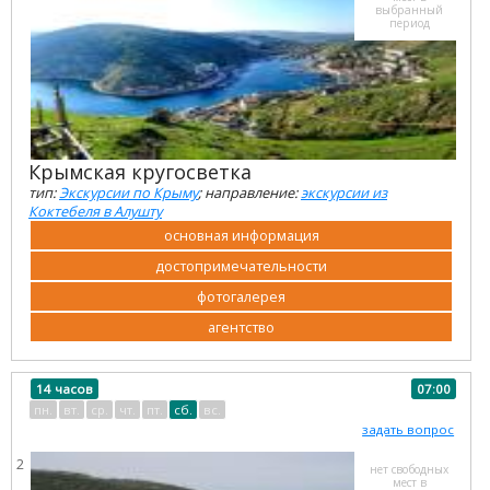
выбранный
период
Крымская кругосветка
тип:
Экскурсии по Крыму
; направление:
экскурсии из
Коктебеля в Алушту
основная информация
достопримечательности
фотогалерея
агентство
14 часов
07:00
пн.
вт.
ср.
чт.
пт.
сб.
вс.
задать вопрос
2
нет свободных
мест в