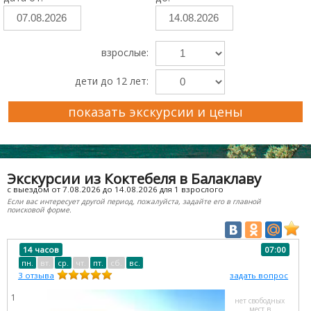
взрослые:
дети до 12 лет:
показать экскурсии и цены
Преимущества Ekskursii-Krym.Ru
Экскурсии из Коктебеля в Балаклаву
с выездом от 7.08.2026 до 14.08.2026 для 1 взрослого
Если вас интересует другой период, пожалуйста, задайте его в главной
поисковой форме.
14 часов
07:00
пн.
вт.
ср.
чт.
пт.
сб.
вс.
3
отзыва
задать вопрос
1
нет свободных
мест в