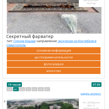
выбранный
период
Секретный фарватер
тип:
Города Крыма
; направление:
экскурсии из Коктебеля в
Севастополь
основная информация
достопримечательности
фотогалерея
агентство
14 часов
07:00
пн.
вт.
ср.
чт.
пт.
сб.
вс.
задать вопрос
4
нет свободных
мест в
выбранный