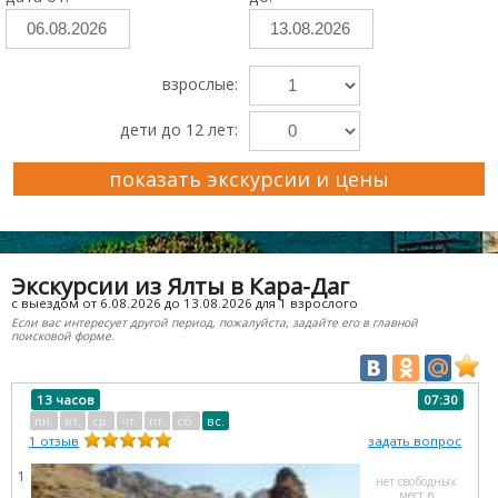
взрослые:
дети до 12 лет:
показать экскурсии и цены
Преимущества Ekskursii-Krym.Ru
Экскурсии из Ялты в Кара-Даг
с выездом от 6.08.2026 до 13.08.2026 для 1 взрослого
Если вас интересует другой период, пожалуйста, задайте его в главной
поисковой форме.
13 часов
07:30
пн.
вт.
ср.
чт.
пт.
сб.
вс.
1
отзыв
задать вопрос
1
нет свободных
мест в