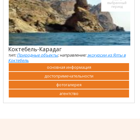
выбранный
период
Коктебель-Карадаг
тип:
Природные объекты
; направление:
экскурсии из Ялты в
Коктебель
основная информация
достопримечательности
фотогалерея
агентство