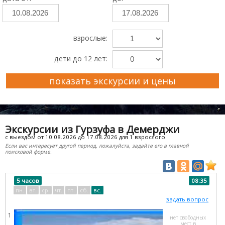
взрослые:
дети до 12 лет:
показать экскурсии и цены
Преимущества Ekskursii-Krym.Ru
Экскурсии из Гурзуфа в Демерджи
с выездом от 10.08.2026 до 17.08.2026 для 1 взрослого
Если вас интересует другой период, пожалуйста, задайте его в главной
поисковой форме.
5 часов
08:35
пн.
вт.
ср.
чт.
пт.
сб.
вс.
задать вопрос
1
нет свободных
мест в