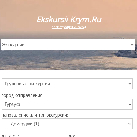
Ekskursii-Krym.Ru
регистрация & вход
город отправления:
направление или тип экскурсии:
дата от:
до: