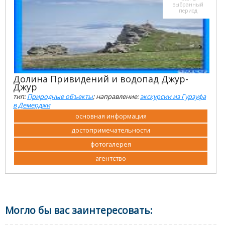
выбранный
период
Долина Привидений и водопад Джур-
Джур
тип:
Природные объекты
; направление:
экскурсии из Гурзуфа
в Демерджи
основная информация
достопримечательности
фотогалерея
агентство
Могло бы вас заинтересовать: