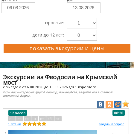
взрослые:
дети до 12 лет:
показать экскурсии и цены
Преимущества Ekskursii-Krym.Ru
Экскурсии из Феодосии на Крымский
мост
с выездом от 6.08.2026 до 13.08.2026 для 1 взрослого
Если вас интересует другой период, пожалуйста, задайте его в главной
поисковой форме.
12 часов
08:20
пн.
вт.
ср.
чт.
пт.
сб.
вс.
1
отзыв
задать вопрос
1