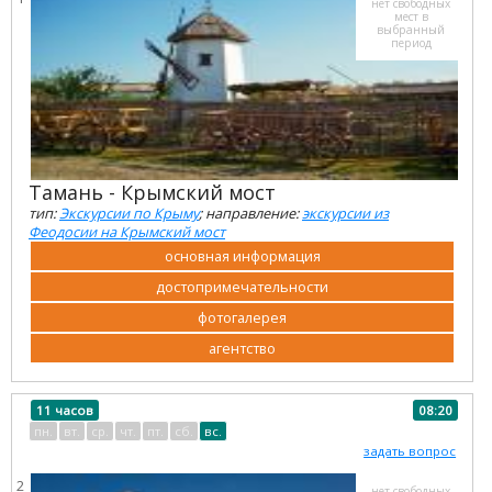
нет свободных
мест в
выбранный
период
Тамань - Крымский мост
тип:
Экскурсии по Крыму
; направление:
экскурсии из
Феодосии на Крымский мост
основная информация
достопримечательности
фотогалерея
агентство
11 часов
08:20
пн.
вт.
ср.
чт.
пт.
сб.
вс.
задать вопрос
2
нет свободных