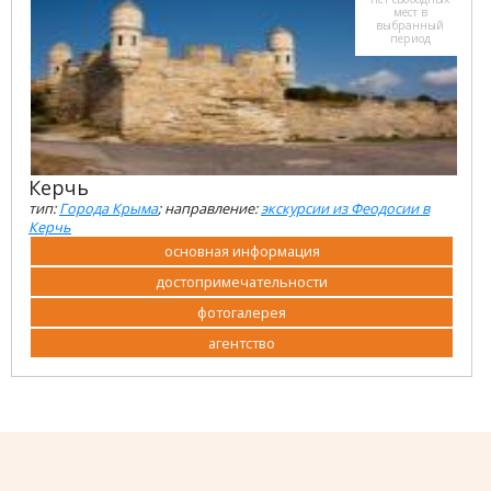
мест в
выбранный
период
Керчь
тип:
Города Крыма
; направление:
экскурсии из Феодосии в
Керчь
основная информация
достопримечательности
фотогалерея
агентство