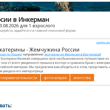
осии в Инкерман
3.08.2026 для 1 взрослого
жалуйста, задайте его в главной поисковой форме.
задать в
Екатерины - Жемчужина России
рсии по Крыму
; направление:
экскурсии из Феодосии в Бахчисарай
ду Екатерина Великая совершила своё необыкновенное путешествие из
е она от всего увиденного пришла в восторг и сравнила Крым с жемчуж
сийской империи. Мы предлагаем вам убедиться в этом, представить 
им увидела его императрица.
топримечательности
фотогалерея
агентство
вать: