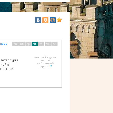
опрос
пн.
вт.
ср.
чт.
пт.
сб.
вс.
нет свободных
 Петербурга
мест в
выбранный
иной в
период
наш край