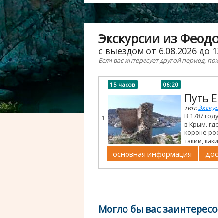
Экскурсии из Феод
с выездом от 6.08.2026 до 1
Если вас интересует другой период, по
15 часов
06:20
Путь 
тип:
Экску
В 1787 го
1
в Крым, гд
короне рос
таким, как
основная информация
дос
Могло бы вас заинтересо