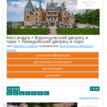
выбранный
период
Массандра + Воронцовский дворец и
парк + Ливадийский дворец и парк
тип:
Дворцы и замки
; направление:
экскурсии из Алушты в
Алупку
основная информация
достопримечательности
фотогалерея
агентство
9 часов
13:30
пн.
вт.
ср.
чт.
пт.
сб.
вс.
задать вопрос
6
нет свободных