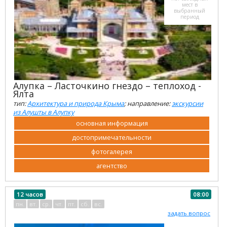
мест в
выбранный
период
Алупка – Ласточкино гнездо – теплоход -
Ялта
тип:
Архитектура и природа Крыма
; направление:
экскурсии
из Алушты в Алупку
основная информация
достопримечательности
фотогалерея
агентство
12 часов
08:00
пн.
вт.
ср.
чт.
пт.
сб.
вс.
задать вопрос