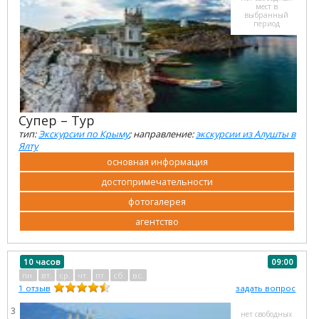
мест в
выбранный
период
Супер – Тур
тип:
Экскурсии по Крыму
; направление:
экскурсии из Алушты в
Ялту
основная информация
достопримечательности
фотогалерея
агентство
10 часов
09:00
пн.
вт.
ср.
чт.
пт.
сб.
вс.
1
отзыв
задать вопрос
3
нет свободных