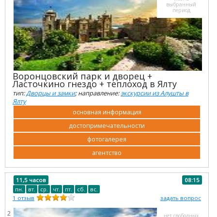
выбранный
период
Воронцовский парк и дворец +
Ласточкино гнездо + теплоход в Ялту
тип:
Дворцы и замки
; направление:
экскурсии из Алушты в
Ялту
основная информация
достопримечательности
фотогалерея
агентство
11,5 часов
08:15
пн.
вт.
ср.
чт.
пт.
сб.
вс.
1
отзыв
задать вопрос
2
нет свободных