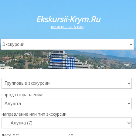
Ekskursii-Krym.Ru
регистрация & вход
город отправления:
направление или тип экскурсии:
дата от:
до: