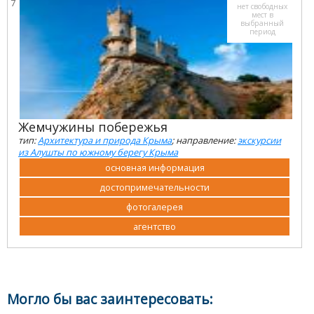
7
нет свободных
мест в
выбранный
период
Жемчужины побережья
тип:
Архитектура и природа Крыма
; направление:
экскурсии
из Алушты по южному берегу Крыма
основная информация
достопримечательности
фотогалерея
агентство
Могло бы вас заинтересовать: