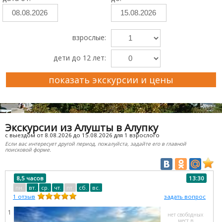
взрослые:
дети до 12 лет:
показать экскурсии и цены
Преимущества Ekskursii-Krym.Ru
Экскурсии из Алушты в Алупку
с выездом от 8.08.2026 до 15.08.2026 для 1 взрослого
Если вас интересует другой период, пожалуйста, задайте его в главной
поисковой форме.
8,5 часов
13:30
пн.
вт.
ср.
чт.
пт.
сб.
вс.
1
отзыв
задать вопрос
1
нет свободных
мест в