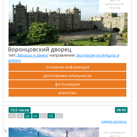
мест в
выбранный
период
Воронцовский дворец
тип:
Дворцы и замки
; направление:
экскурсии из Алушты в
Алупку
основная информация
достопримечательности
фотогалерея
агентство
10,5 часов
08:40
пн.
вт.
ср.
чт.
пт.
сб.
вс.
задать вопрос
5
нет свободных
мест в