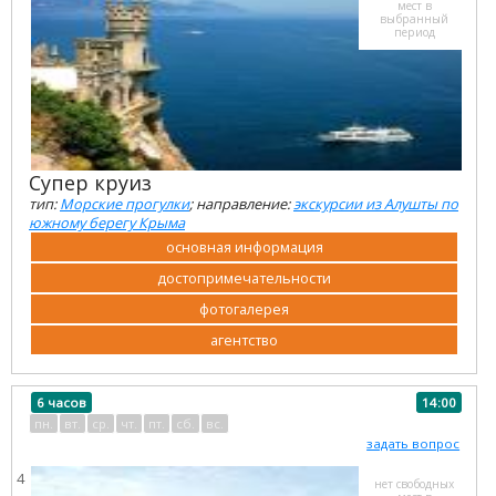
мест в
выбранный
период
Супер круиз
тип:
Морские прогулки
; направление:
экскурсии из Алушты по
южному берегу Крыма
основная информация
достопримечательности
фотогалерея
агентство
6 часов
14:00
пн.
вт.
ср.
чт.
пт.
сб.
вс.
задать вопрос
4
нет свободных